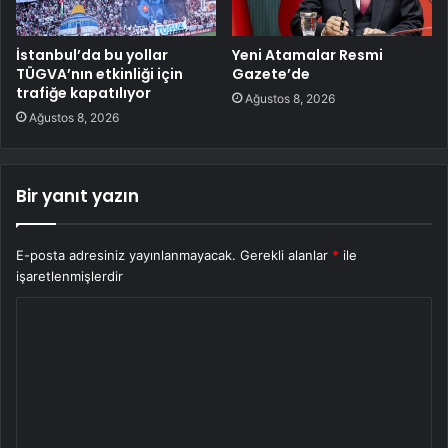
İstanbul’da bu yollar
Yeni Atamalar Resmi
TÜGVA’nın etkinliği için
Gazete’de
trafiğe kapatılıyor
Ağustos 8, 2026
Ağustos 8, 2026
Bir yanıt yazın
E-posta adresiniz yayınlanmayacak.
Gerekli alanlar
*
ile
işaretlenmişlerdir
Y
o
r
u
m