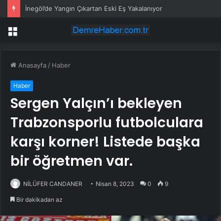
İnegöl’de Yangın Çıkartan Eski Eş Yakalanıyor
Menü
Anasayfa
/
Haber
Haber
Sergen Yalçın’ı bekleyen
Trabzonsporlu futbolculara
karşı korner! Listede başka
bir öğretmen var.
NİLÜFER CANDANER
Nisan 8, 2023
0
9
Bir dakikadan az