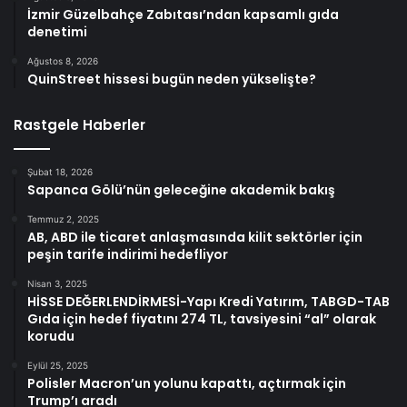
İzmir Güzelbahçe Zabıtası’ndan kapsamlı gıda
denetimi
Ağustos 8, 2026
QuinStreet hissesi bugün neden yükselişte?
Rastgele Haberler
Şubat 18, 2026
Sapanca Gölü’nün geleceğine akademik bakış
Temmuz 2, 2025
AB, ABD ile ticaret anlaşmasında kilit sektörler için
peşin tarife indirimi hedefliyor
Nisan 3, 2025
HİSSE DEĞERLENDİRMESİ-Yapı Kredi Yatırım, TABGD-TAB
Gıda için hedef fiyatını 274 TL, tavsiyesini “al” olarak
korudu
Eylül 25, 2025
Polisler Macron’un yolunu kapattı, açtırmak için
Trump’ı aradı