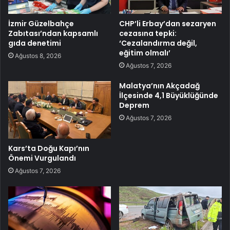
İzmir Güzelbahçe
CHP’li Erbay’dan sezaryen
Zabıtası’ndan kapsamlı
cezasına tepki:
gıda denetimi
‘Cezalandırma değil,
eğitim olmalı’
Ağustos 8, 2026
Ağustos 7, 2026
Malatya’nın Akçadağ
İlçesinde 4,1 Büyüklüğünde
Deprem
Ağustos 7, 2026
Kars’ta Doğu Kapı’nın
Önemi Vurgulandı
Ağustos 7, 2026