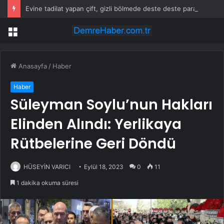
Evine tadilat yapan çift, gizli bölmede deste deste para buldu
Menü
Anasayfa
/
Haber
Haber
Süleyman Soylu’nun Hakları
Elinden Alındı: Yerlikaya
Rütbelerine Geri Döndü
HÜSEYİN VARICI
Eylül 18, 2023
0
11
1 dakika okuma süresi