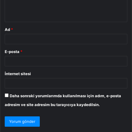
m
*
Ad
*
E-posta
*
İnternet sitesi
Daha sonraki yorumlarımda kullanılması için adım, e-posta
adresim ve site adresim bu tarayıcıya kaydedilsin.