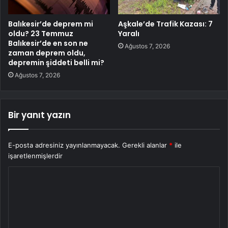
Balıkesir’de deprem mi
Aşkale’de Trafik Kazası: 7
oldu? 23 Temmuz
Yaralı
Balıkesir’de en son ne
Ağustos 7, 2026
zaman deprem oldu,
depremin şiddeti belli mi?
Ağustos 7, 2026
Bir yanıt yazın
E-posta adresiniz yayınlanmayacak.
Gerekli alanlar
*
ile
işaretlenmişlerdir
Y
o
r
u