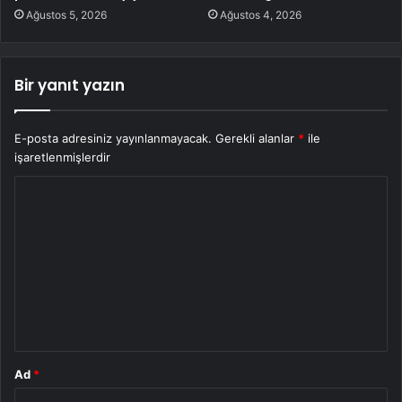
Ağustos 5, 2026
Ağustos 4, 2026
Bir yanıt yazın
E-posta adresiniz yayınlanmayacak.
Gerekli alanlar
*
ile
işaretlenmişlerdir
Y
o
r
u
m
*
Ad
*