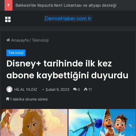
Balıkesir’de Kepsut’a Kent Lokantası ve altyapı desteği
Menü
Anasayfa
/
Teknoloji
Teknoloji
Disney+ tarihinde ilk kez
abone kaybettiğini duyurdu
HİLAL YILDIZ
Şubat 9, 2023
0
11
1 dakika okuma süresi