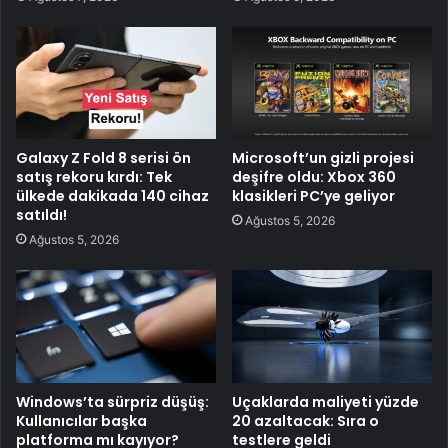
Galaxy Z Fold 8 serisi ön
Microsoft’un gizli projesi
satış rekoru kırdı: Tek
deşifre oldu: Xbox 360
ülkede dakikada 140 cihaz
klasikleri PC’ye geliyor
satıldı!
Ağustos 5, 2026
Ağustos 5, 2026
Windows’ta sürpriz düşüş:
Uçaklarda maliyeti yüzde
Kullanıcılar başka
20 azaltacak: Sıra o
platforma mı kayıyor?
testlere geldi