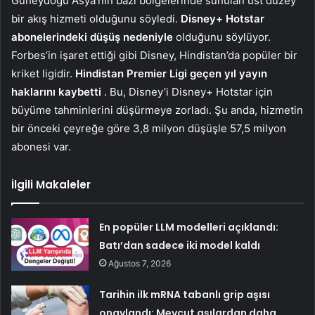
Güneydoğu Asya’nın bazı bölgelerinde sunulan üst düzey
bir akış hizmeti olduğunu söyledi.
Disney+ Hotstar
abonelerindeki düşüş nedeniyle
olduğunu söylüyor.
Forbes’in işaret ettiği gibi Disney, Hindistan’da popüler bir
kriket ligidir.
Hindistan Premier Ligi geçen yıl yayın
haklarını kaybetti
. Bu, Disney’i Disney+ Hotstar için
büyüme tahminlerini düşürmeye zorladı. Şu anda, hizmetin
bir önceki çeyreğe göre 3,8 milyon düşüşle 57,5 ​​milyon
abonesi var.
İlgili Makaleler
En popüler LLM modelleri açıklandı:
Batı’dan sadece iki model kaldı
Ağustos 7, 2026
Tarihin ilk mRNA tabanlı grip aşısı
onaylandı: Mevcut aşılardan daha